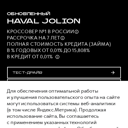
ОБНОВЛЕННЫЙ
HAVAL JOLION
КРОССОВЕР №1 В
РОССИИ
РАССРОЧКА НА 7
ЛЕТ
ПОЛНАЯ СТОИМОСТЬ КРЕДИТА (ЗАЙМА)
В % ГОДОВЫХ ОТ 0,01% ДО 15,808%
В КРЕДИТ ОТ 0,01%
ТЕСТ-ДРАЙВ
ПОЛУЧИТЬ ПРЕДЛОЖЕНИЕ
Для обеспечения оптимальной работы
и улучшения пользовательского опыта на сайте
могут использоваться системы веб-аналитики
ОЦЕНИВАЙТЕ СВОИ ФИНАНСОВЫЕ
(в том числе Яндекс.Метрика). Продолжая
ВОЗМОЖНОСТИ И РИСКИ
использование сайта, Вы соглашаетесь
ИЗУЧИТЕ ВСЕ УСЛОВИЯ КРЕДИТА (ЗАЙМА) НА
с применением указанных технологий
САЙТЕ: