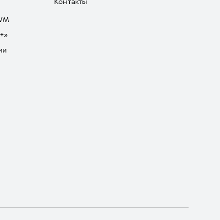
Контакты
GWM
+»
ии