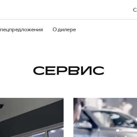
С
пецпредложения
О дилере
СЕРВИС