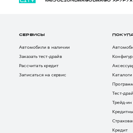
M6
JOLION
DARGO
DARGO Х
F7
F7x
СЕРВИСЫ
ПОКУП
Автомобили в наличии
Автомоби
Заказать тест-драйв
Конфигур
Рассчитать кредит
Аксессуа
Записаться на сервис
Каталоги
Програм
Тест-дра
Трейд-ин
Кредитны
Страхова
Кредит