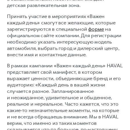
Сервис для корпоративных клиентов
детская развлекательная зона.
HAVAL Лизинг
АКСЕССУАРЫ HAVAL
Принять участие в мероприятиях «Важен
Автомобильные аксессуары
каждый день» смогут все желающие, которые
зарегистрируются в специальной
форме
на
АКСЕССУАРЫ HAVAL
Коллекция CITY
официальном сайте компании. Для регистрации
Автомобильные аксессуары
Коллекция Базовая
необходимо указать интересующую модель
Коллекция CITY
Коллекция Детская
автомобиля, выбрать город и дилерский центр,
внести имя и контактные данные.
Коллекция Базовая
В рамках кампании «Важен каждый день» HAVAL
Коллекция Детская
представляет свой манифест, в котором
выражает ценности, объединяющие бренд и его
аудиторию: «Каждый день в вашей жизни
случается разное. Запланированное
и неожиданное, удивительное и обыденное,
реальное и нереальное. Часто кажется, что это
какие‑то незначительные моменты, на которые
и не всегда обращаешь внимание. Мы в HAVAL
верим, что именно из таких моментов
складывается что‑то большое, по‑настоящему