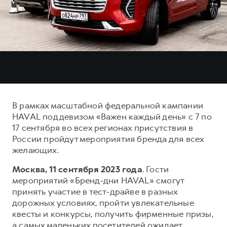
Тест-драйв
СЕРВИСНОЕ ОБСЛУЖИВАНИЕ
О дилере
Трейд-ин
Нулевое ТО
Наша команда
DARGO
DARGO X
Программа «Помощь на дороге»
Контакты
от 3 199 000 ₽
от 3 499 000 ₽
КРЕДИТ И СТРАХОВАНИЕ
Регламенты технического обслуживания
Кредитный калькулятор
Электронный ПТС
Страхование
В рамках масштабной федеральной кампании
Кредит
ПОДДЕРЖКА
HAVAL под девизом «Важен каждый день» с 7 по
F7
F7X
17 сентября во всех регионах присутствия в
GWM Безопасность
от 2 899 000 ₽
от 3 599 000 ₽
России пройдут мероприятия бренда для всех
КОРПОРАТИВНЫМ КЛИЕНТАМ
Гарантия HAVAL
желающих.
Для малого бизнеса
Мобильное приложение GWM
Москва, 11 сентября 2023 года
. Гости
Корпоративным клиентам
Программа «HAVAL Защита+»
мероприятий «Бренд-дни HAVAL» смогут
принять участие в тест-драйве в разных
Крупным корпоративным клиентам
Руководства по эксплуатации
дорожных условиях, пройти увлекательные
POER
от 3 449 000 ₽
Система управления автопарком
Подписки
квесты и конкурсы, получить фирменные призы,
а самых маленьких посетителей ожидает