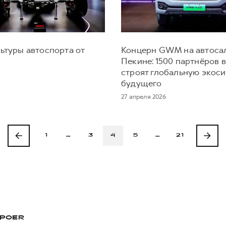
ьтуры автоспорта от
Концерн GWM на автоса
Пекине: 1500 партнёров 
строят глобальную экос
будущего
27 апреля 2026
1
…
3
4
5
…
21
POER