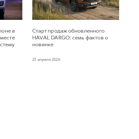
лоне в
Старт продаж обновленного
вместе
HAVAL DARGO: семь фактов о
истему
новинке
23 апреля 2026