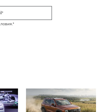
l
ловия.
*