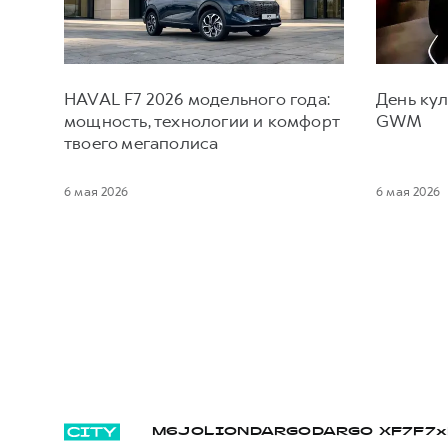
HAVAL F7 2026 модельного года:
День кул
мощность, технологии и комфорт
GWM
твоего мегаполиса
6 мая 2026
6 мая 2026
M6
JOLION
DARGO
DARGO Х
F7
F7x