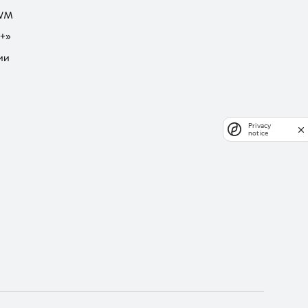
GWM
+»
ии
Privacy
notice