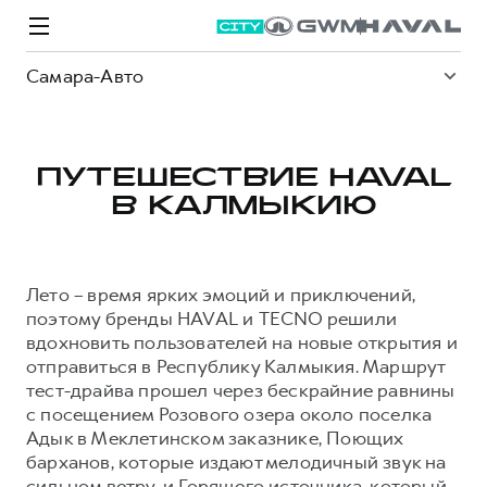
Самара-Авто
ПУТЕШЕСТВИЕ HAVAL
В КАЛМЫКИЮ
Модели
Покупателям
Владельцам
Спецпредложения
О дилере
Лето – время ярких эмоций и приключений,
ВЫБОР И ПОКУПКА
СЕРВИС
СПЕЦПРЕДЛОЖЕНИЯ
БРЕНД HAVAL
поэтому бренды HAVAL и TECNO решили
вдохновить пользователей на новые открытия и
Автомобили в наличии
Все о сервисе
Покупателям
О бренде
отправиться в Республику Калмыкия. Маршрут
Конфигуратор HAVAL
Запись на сервис
Владельцам
Новости
тест-драйва прошел через бескрайние равнины
с посещением Розового озера около поселка
M6
Аксессуары HAVAL
Моторное масло
О GWM
JOLION
от 2 049 000 ₽
от 2 049 000 ₽
Адык в Меклетинском заказнике, Поющих
Каталоги и прайс-листы
Стоимость ТО
барханов, которые издают мелодичный звук на
Программа «HAVAL Защита+»
сильном ветру, и Горящего источника, который
ИНФОРМАЦИЯ О ДИЛЕРЕ