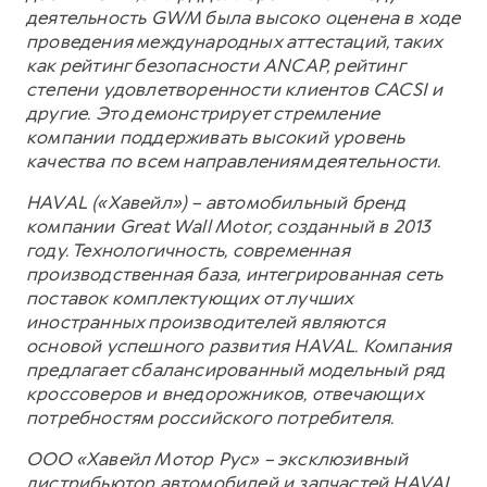
деятельность GWM была высоко оценена в ходе
проведения международных аттестаций, таких
как рейтинг безопасности ANCAP, рейтинг
степени удовлетворенности клиентов CACSI и
другие. Это демонстрирует стремление
компании поддерживать высокий уровень
качества по всем направлениям деятельности.
HAVAL («Хавейл») – автомобильный бренд
компании Great Wall Motor, созданный в 2013
году. Технологичность, современная
производственная база, интегрированная сеть
поставок комплектующих от лучших
иностранных производителей являются
основой успешного развития HAVAL. Компания
предлагает сбалансированный модельный ряд
кроссоверов и внедорожников, отвечающих
потребностям российского потребителя.
ООО «Хавейл Мотор Рус» – эксклюзивный
дистрибьютор автомобилей и запчастей HAVAL,