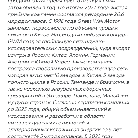
продажи GWM превышают отметку в 1 млн
автомобилей в год. По итогам 2022 года чистая
прибыль компании составила рекордные 20,6
млрд долларов. С 1998 года Great Wall Motor
занимает первое место по объёмам продаж
пикапов в Китае. На сегодняшний день концерн
GWM создал глобальную сеть научно-
исследовательских подразделений, куда входят
центры в России, Китае, Японии, Германии,
Австрии и Южной Корее. Также компания
построила глобальную производственную сеть,
которая включает 10 заводов в Китае, 3 завода
полного цикла в России, Таиланде и Бразилии, а
также несколько зарубежных сборочных
предприятий в Эквадоре, Пакистане, Малайзии
и других странах. Согласно стратегии компании
до 2025 года, общий объем инвестиций в
исследования и разработки в области
интеллектуальных технологий и
альтернативных источников энергии за 5 лет
достигнет 14,5 млрд долларов. В 2022 году