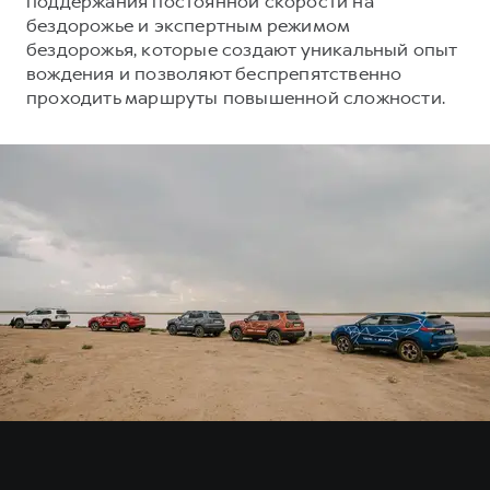
поддержания постоянной скорости на
Сервис для корпоративных клиентов
бездорожье и экспертным режимом
HAVAL Лизинг
АКСЕССУАРЫ HAVAL
бездорожья, которые создают уникальный опыт
вождения и позволяют беспрепятственно
Автомобильные аксессуары
проходить маршруты повышенной сложности.
АКСЕССУАРЫ HAVAL
Коллекция CITY
Автомобильные аксессуары
Коллекция Базовая
Коллекция CITY
Коллекция Детская
Коллекция Базовая
Коллекция Детская