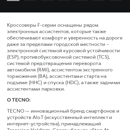
Кроссоверы F-серии оснащены рядом
электронных ассистентов, которые также
обеспечивают комфорт и уверенность на дороге
даже за пределами городской местности –
электронной системой курсовой устойчивости
(ESP), противобуксовочной системой (TCS),
системой предотвращения переворота
автомобиля (RMI), ассистентом экстренного
торможения (ВА), ассистентами старта на
подъеме (ННС) и спуска (HDC), а также задними
ассистентами парковки.
О TECNO:
TECNO — инновационный бренд смартфонов и
устройств AIoT (искусственный интеллект и
интернет-устройства), принадлежащий
Transsion Holdings. Слоган бренда «Stop At