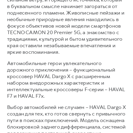
в буквальном смысле начинает загораться от
Тест-драйв
СЕРВИСНОЕ ОБСЛУЖИВАНИЕ
О дилере
поднесенного пламени. Живописные пейзажи и
Трейд-ин
Нулевое ТО
Наша команда
необычные природные явления находились в
фокусе объективов новой модели смартфонов
DARGO
DARGO X
Программа «Помощь на дороге»
Контакты
от 3 199 000 ₽
от 3 499 000 ₽
TECNO CAMON 20 Premier 5G, а знакомство с
КРЕДИТ И СТРАХОВАНИЕ
Регламенты технического обслуживания
традициями, культурой и бытом удивительного
края оставили незабываемые впечатления и
Кредитный калькулятор
Электронный ПТС
яркие воспоминания.
Страхование
Автомобильные герои увлекательного
Кредит
ПОДДЕРЖКА
дорожного приключения – функциональный
F7
F7X
кроссовер HAVAL Dargo X с расширенным
GWM Безопасность
от 2 899 000 ₽
от 3 599 000 ₽
набором внедорожных характеристик и
КОРПОРАТИВНЫМ КЛИЕНТАМ
Гарантия HAVAL
интеллектуальные кроссоверы F-серии – HAVAL
Для малого бизнеса
Мобильное приложение GWM
F7 и HAVAL F7x.
Корпоративным клиентам
Программа «HAVAL Защита+»
Выбор автомобилей не случаен – HAVAL Dargo X
создан для тех, кто готов свернуть с привычного
Крупным корпоративным клиентам
Руководства по эксплуатации
POER
пути в поисках приключений. Модель оснащена
от 3 449 000 ₽
Система управления автопарком GWM Fleet
Подписки
блокировкой заднего дифференциала, системой