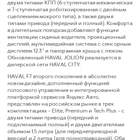
двумя типами КПП (6-ступенчатая механическая
и 7-ступенчатая роботизированная с двойным
сцеплением мокрого типа), а также двумя
типами привода (передний и полный). Комфорта
в длительных поездках добавляют функции
вентиляции сиденья водителя, проекционный
дисплей, мультимедийная система с сенсорным
дисплеем 12.3’’ и панорамная крыша с люком.
Обновленный HAVAL JOLION реализуется в
дилерской сети HAVAL CITY.
HAVAL F7 второго поколения в абсолютно
новом дизайне, дополненный функцией
голосового управления и интегрированной
платформой сервисов Яндекс Авто,
представлен на российском рынке в трех
комплектациях – Elite, Premium и Tech Plus – с
двумя типами привода (передний и
подключаемый полный) и двумя двигателями
объемом 1.5 литра (для переднеприводной
версии) и 2 литра (для полноприводной). Оба