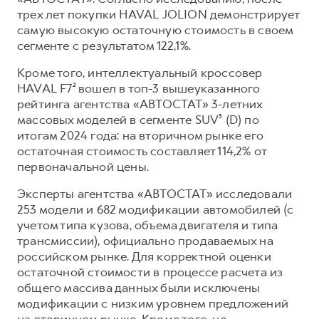
Сервис для корпоративных клиентов
трех лет покупки HAVAL JOLION демонстрирует
HAVAL Лизинг
АКСЕССУАРЫ HAVAL
самую высокую остаточную стоимость в своем
сегменте с результатом 122,1%.
Автомобильные аксессуары
АКСЕССУАРЫ HAVAL
Коллекция CITY
Кроме того, интеллектуальный кроссовер
HAVAL F7² вошел в топ-3 вышеуказанного
Автомобильные аксессуары
Коллекция Базовая
рейтинга агентства «АВТОСТАТ» 3-летних
Коллекция CITY
Коллекция Детская
массовых моделей в сегменте SUV³ (D) по
итогам 2024 года: на вторичном рынке его
Коллекция Базовая
остаточная стоимость составляет 114,2% от
Коллекция Детская
первоначальной цены.
Эксперты агентства «АВТОСТАТ» исследовали
253 модели и 682 модификации автомобилей (с
учетом типа кузова, объема двигателя и типа
трансмиссии), официально продаваемых на
российском рынке. Для корректной оценки
остаточной стоимости в процессе расчета из
общего массива данных были исключены
модификации с низким уровнем предложений
на вторичном рынке. Кроме того, не