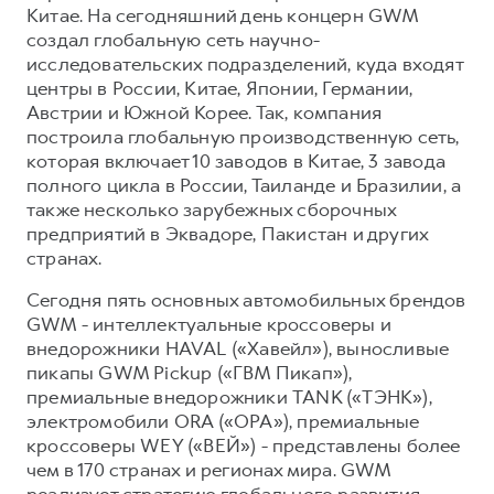
Китае. На сегодняшний день концерн GWM
создал глобальную сеть научно-
исследовательских подразделений, куда входят
центры в России, Китае, Японии, Германии,
Австрии и Южной Корее. Так, компания
построила глобальную производственную сеть,
которая включает 10 заводов в Китае, 3 завода
полного цикла в России, Таиланде и Бразилии, а
также несколько зарубежных сборочных
предприятий в Эквадоре, Пакистан и других
странах.
Сегодня пять основных автомобильных брендов
GWM - интеллектуальные кроссоверы и
внедорожники HAVAL («Хавейл»), выносливые
пикапы GWM Pickup («ГВМ Пикап»),
премиальные внедорожники TANK («ТЭНК»),
электромобили ORA («ОРА»), премиальные
кроссоверы WEY («ВЕЙ») - представлены более
чем в 170 странах и регионах мира. GWM
реализует стратегию глобального развития